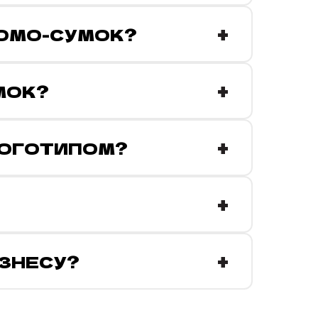
+
РОМО-СУМОК?
+
МОК?
+
ЛОГОТИПОМ?
+
+
ІЗНЕСУ?