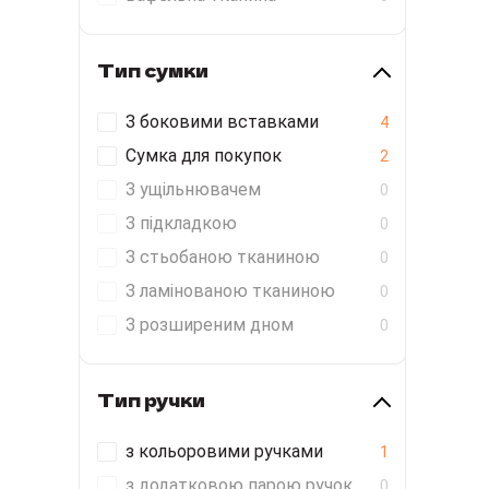
Тип сумки
З боковими вставками
4
Сумка для покупок
2
З ущільнювачем
0
З підкладкою
0
З стьобаною тканиною
0
З ламінованою тканиною
0
З розширеним дном
0
Тип ручки
з кольоровими ручками
1
з додатковою парою ручок
0