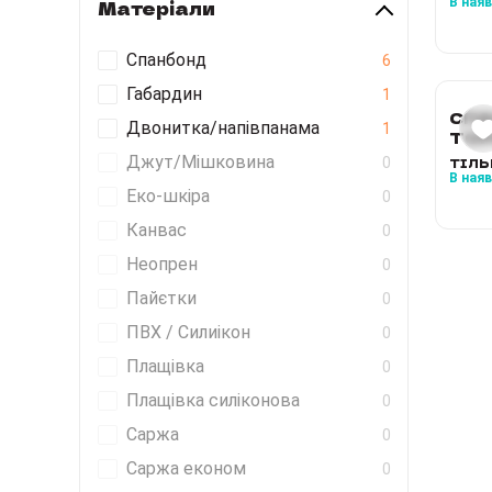
Матеріали
В ная
Спанбонд
6
Габардин
1
СПА
Двонитка/напівпанама
1
ТОР
БЕЗ
Джут/Мішковина
0
ТІЛЬ
В ная
Еко-шкіра
0
Канвас
0
Неопрен
0
Пайєтки
0
ПВХ / Силиікон
0
Плащівка
0
Плащівка силіконова
0
Саржа
0
Саржа економ
0