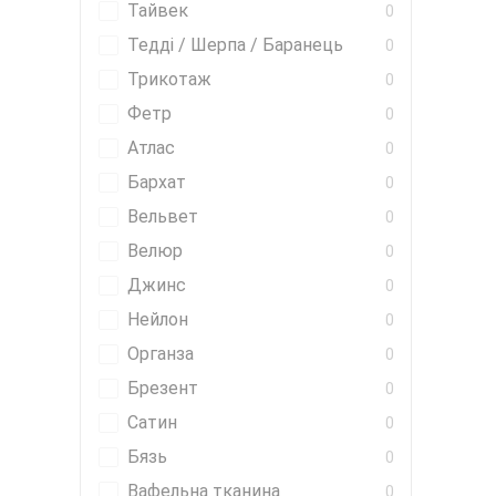
Тайвек
0
Тедді / Шерпа / Баранець
0
Трикотаж
0
Фетр
0
Атлас
0
Бархат
0
Вельвет
0
Велюр
0
Джинс
0
Нейлон
0
Органза
0
Брезент
0
Сатин
0
Бязь
0
Вафельна тканина
0