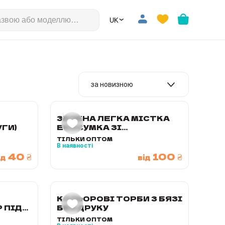
⌄
🇺🇦
за новизною
ЗЕЛЕНА ЛЕГКА МІСТКА
ГИ)
ЕКОСУМКА ЗІ
СПАНДБОНДУ
ТІЛЬКИ ОПТОМ
В наявності
40 ₴
100 ₴
ід
від
КОЛЬОРОВІ ТОРБИ З БЯЗІ
 ПІД
БЕЗ ДРУКУ
ДРУКУ
ТІЛЬКИ ОПТОМ