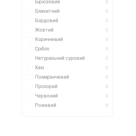
Бірюзовий
0
Блакитний
0
Бордовий
0
Жовтий
0
Коричневий
0
Срібло
0
Натуральний суровий
0
Хакі
0
Помаранчевий
0
Прозорий
0
Червоний
0
Рожевий
0