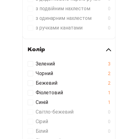
з подвійним нахлестом
0
з одинарним нахлестом
0
з ручками канатами
0
Колір
Зелений
3
Чорний
2
Бежевий
2
Фіолетовий
1
Синій
1
Світло-бежевий
0
Сірий
0
Білий
0