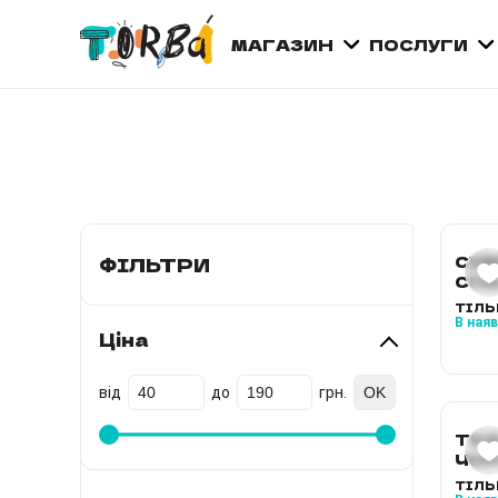
МАГАЗИН
ПОСЛУГИ
СУМ
ФІЛЬТРИ
СПА
СИН
ТІЛЬ
РУ
В ная
Ціна
від
до
грн.
ТКА
ЧОР
ЧОР
ТІЛЬ