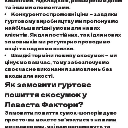
кишенями, підкладкою, розширеним дном
та іншими елементами.
Конкурентоспроможні ціни — завдяки
гуртовому виробництву ми пропонуємо
найбільш вигідні умови для наших
клієнтів. Як для постійних, так і для нових
замовників ми регулярно проводимо
акції та надаємо знижки.
Швидкі терміни пошиву екосумок — ми
цінуємо ваш час, тому забезпечуємо
своєчасне виконання замовлень без
шкоди для якості.
Як замовити гуртове
пошиття екосумок у
Лаваста Фактори?
Замовити пошиття сумок-шоперів дуже
просто: ви можете зв’язатися з нашими
менеджерами, які вам допоможуть та