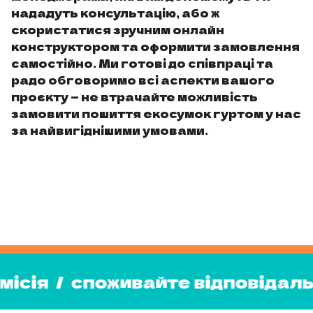
нададуть консультацію, або ж
скористатися зручним онлайн
конструктором та оформити замовлення
самостійно. Ми готові до співпраці та
радо обговоримо всі аспекти вашого
проєкту — не втрачайте можливість
замовити пошиття екосумок гуртом у нас
за найвигіднішими умовами.
те відповідально
/
наша місія
/
ша місія
/
споживайте відповід