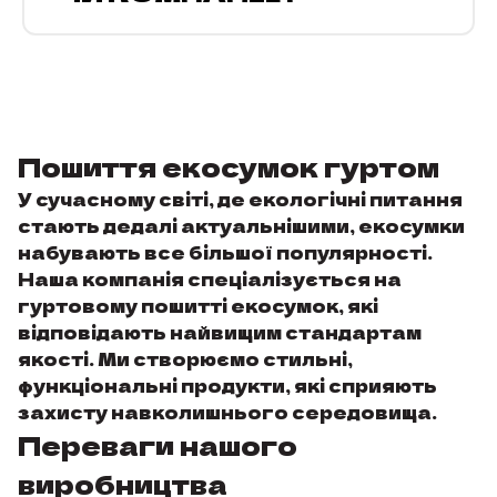
Блакитний
0
Бордовий
0
Жовтий
0
Зелений
0
Пошиття екосумок гуртом
Коричневий
0
Срібло
0
У сучасному світі, де екологічні питання
стають дедалі актуальнішими, екосумки
Фіолетовий
0
набувають все більшої популярності.
Хакі
0
Наша компанія спеціалізується на
гуртовому пошитті екосумок, які
відповідають найвищим стандартам
якості. Ми створюємо стильні,
функціональні продукти, які сприяють
захисту навколишнього середовища.
Переваги нашого
виробництва