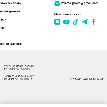
lavasta.group@gmail.com
авка та оплата
ви повернення
Ми в соцмережах
акти
нас
ння та відповіді
©
2026
TORBA BY LAVASTA
Всі права застережено
Політика конфіденційності
Договір публічної оферти
м. Київ
,
вул. Дубровицька, 28