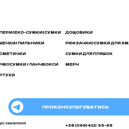
ПЕРИ/ЕКО-СУМКИ/СУМКИ
ДОЩОВИКИ
ШЕЧКИ/ ПИЛЬНИКИ
РЮКЗАЧКИ/СУМКИ ДЛЯ ЗМ
СМЕТИЧКИ
СУМКИ ДЛЯ ПЛЯШОК
РМОСУМКИ / ЛАНЧБОКСИ
МЕРЧ
РТУХИ
ПРОКОНСУЛЬТУВАТИСЬ
цес замовлення
+38 (099) 412-33-66