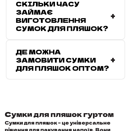
СКІЛЬКИ ЧАСУ
Жовтий
0
ЗАЙМАЄ
+
Зелений
0
ВИГОТОВЛЕННЯ
Срібло
0
СУМОК ДЛЯ ПЛЯШОК?
Фіолетовий
0
Натуральний суровий
0
ДЕ МОЖНА
Хакі
0
+
ЗАМОВИТИ СУМКИ
Помаранчевий
0
ДЛЯ ПЛЯШОК ОПТОМ?
Прозорий
0
Сумки для пляшок гуртом
Сумки для пляшок – це універсальне
рішення для пакування напоїв. Вони