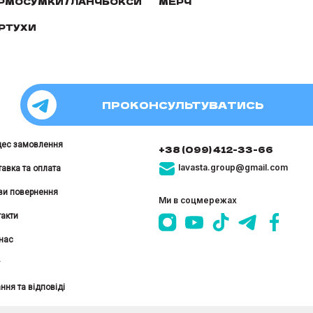
РМОСУМКИ / ЛАНЧБОКСИ
МЕРЧ
РТУХИ
ПРОКОНСУЛЬТУВАТИСЬ
цес замовлення
+38 (099) 412-33-66
lavasta.group@gmail.com
авка та оплата
ви повернення
Ми в соцмережах
акти
нас
ння та відповіді