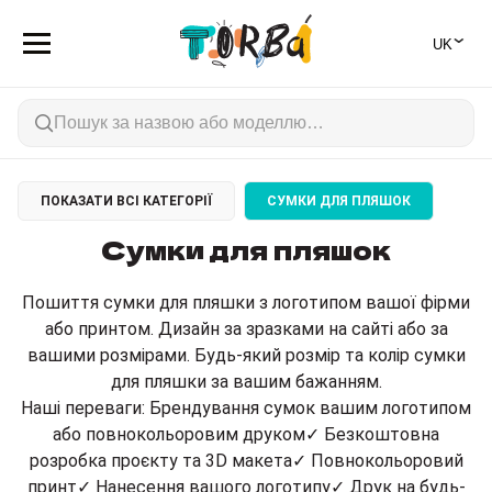
⌄
🇺🇦
ПОКАЗАТИ ВСІ КАТЕГОРІЇ
СУМКИ ДЛЯ ПЛЯШОК
Ціна
Сумки для пляшок
від
до
грн.
Пошиття сумки для пляшки з логотипом вашої фірми
або принтом. Дизайн за зразками на сайті або за
вашими розмірами. Будь-який розмір та колір сумки
Матеріали
для пляшки за вашим бажанням.
Наші переваги: ​​Брендування сумок вашим логотипом
Джут/Мішковина
2
або повнокольоровим друком✓ Безкоштовна
розробка проєкту та 3D макета✓ Повнокольоровий
Саржа
2
принт✓ Нанесення вашого логотипу✓ Друк на будь-