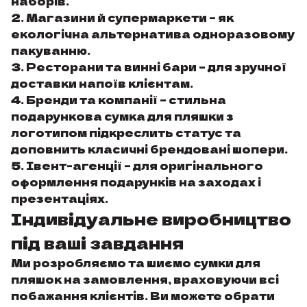
наборів.
Магазини й супермаркети – як
екологічна альтернатива одноразовому
пакуванню.
Ресторани та винні бари – для зручної
доставки напоїв клієнтам.
Бренди та компанії – стильна
подарункова сумка для пляшки з
логотипом підкреслить статус та
доповнить класичні брендовані
шопери
.
Івент-агенції – для оригінального
оформлення подарунків на заходах і
презентаціях.
Індивідуальне виробництво
під ваші завдання
Ми розробляємо та шиємо сумки для
пляшок на замовлення, враховуючи всі
побажання клієнтів. Ви можете обрати