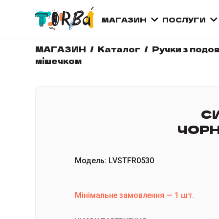
МАГАЗИН
ПОСЛУГИ
МАГАЗИН
Каталог
Ручки з подо
мішечком
С
ЧОРН
Модель
:
LVSTFR0530
Мінімальне замовлення
—
1
шт.