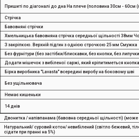
Пришиті по діагоналі до дна
На плече (половина 30см - 60см (
Стрічка
Бавовняні стрічки
Хмельницька бавовняна стрічка середньої щільності
38мм Ч
З закріпкою. Верхній підгин з однією строчкою 25 мм
Смужка
Без фурнітури (без застібки/блискавки, без кнопки, без липучки 
Додати мішечок з вибіленої саржі, який кріпитиметься кнопк
Бірка виробника "Lavasta" всередині виробу на боковому шві
Без ущільнювача
Немає кишеньки
14 днів
Двонитка / напівпанама (бавовна середньої щільності) (може 
Натуральний/ суровий котон/ невибілений (світло бежевий, тіл
сідати при пранні на 5%)