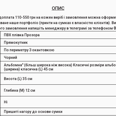
ОПИС
доплата 110-550 грн на кожен виріб і замовлення можна оформ
ване наше портфоліо (принти на сумках є власністю клієнтів). В
кого замовлення напишіть менеджеру в телеграмі за телефоном
0
ПВХ плівка
Прозора
Прямокутник
По периметру
З окантовкою
Чорний
Альбомна" (більш широка ніж висока)
Класичні розміри альбо
(ширина)
класична (L) 45 см
Висота (L)
35 см
Глибина (M)
12 см
Ні
Пришиті нагору до основи сумки