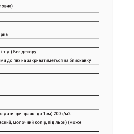
повна)
орна
і т.д.)
Без декору
ами до пвх иа закриватиметься на блискавку
сідати при пранні до 1см)
200 г/м2
есний, молочний колір, під льон) (може