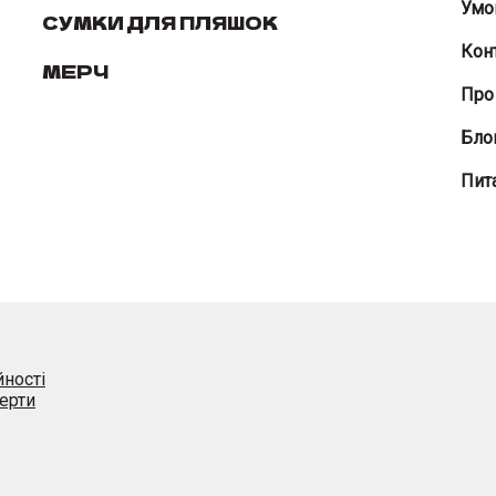
Умо
СУМКИ ДЛЯ ПЛЯШОК
Кон
МЕРЧ
Про
Бло
Пита
йності
ерти