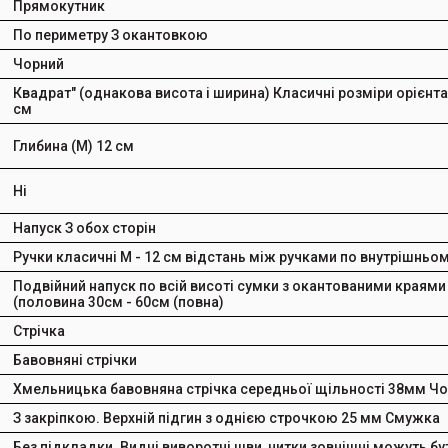
Прямокутник
По периметру
З окантовкою
Чорний
Квадрат" (однакова висота і ширина)
Класичні розміри орієнт
см
Глибина (M) 12 см
Ні
Напуск
З обох сторін
Ручки класичні
M - 12 см відстань між ручками по внутрішньо
Подвійний напуск по всій висоті сумки з окантованими краями 
(половина 30см - 60см (повна)
Стрічка
Бавовняні стрічки
Хмельницька бавовняна стрічка середньої щільності
38мм Чор
З закріпкою. Верхній підгин з однією строчкою 25 мм
Смужка
Без підкладки. Видні виворотні шви, нитки зовнішні можуть бу