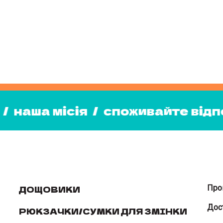
поживайте відповідально
/
наш
дально
/
наша місія
/
споживайт
ДОЩОВИКИ
Про
Дос
РЮКЗАЧКИ/СУМКИ ДЛЯ ЗМІНКИ