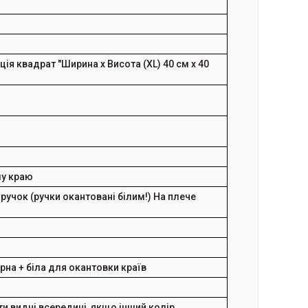
ація квадрат
"Ширина х Висота (XL)
40 см х 40
му краю
ручок (ручки окантовані білим!)
На плече
на + біла для окантовки країв
ти видні всередині, якщо інший колір