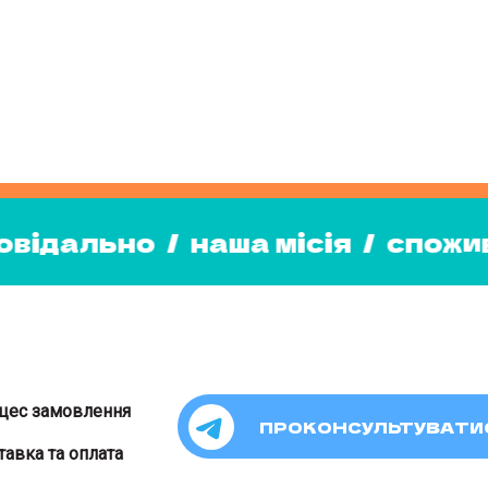
а місія
/
споживайте відповіда
е відповідально
/
наша місія
/
цес замовлення
ПРОКОНСУЛЬТУВАТИ
тавка та оплата