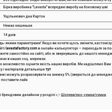
Бірка виробника "Lavasta" всередині виробу на боковому шві
Ущільнювач дна
Картон
Немає кишеньки
14 днів
-якими параметрами! Якщо ви хочете щось змінити, кастомізува
йті
lavastafactory.com
в онлайн-калькуляторі — переходьте за пос
те самостійно на сайті, або ж звернувшись до нашого менеджер
нках в наших соц. мережах.
можливістю оцінити якість наших виробів. Ми надішлемо Вам
ку і матеріалів детальніше
тут
ережі можуть розраховувати на знижку 5% (зверніться до менед
 поставити лайк
 і брендовим дизайном у розділі 👉
Шопери/еко-сумки/сумки
.