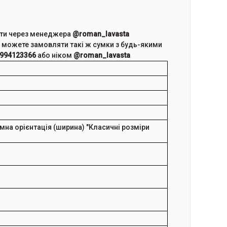
ити через менеджера
@roman_lavasta
и можете замовляти такі ж сумки з будь-якими
994123366
або ніком
@roman_lavasta
мна орієнтація (ширина)
"Класичні розміри