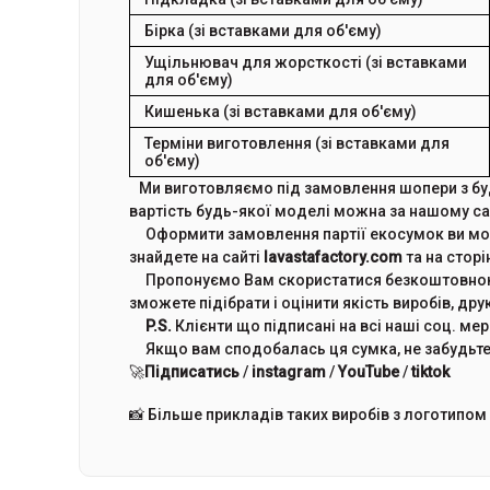
Бірка (зі вставками для об'єму)
Ущільнювач для жорсткості (зі вставками
для об'єму)
Кишенька (зі вставками для об'єму)
Терміни виготовлення (зі вставками для
об'єму)
Ми виготовляємо під замовлення шопери з будь
вартість будь-якої моделі можна за нашому са
Оформити замовлення партії екосумок ви може
знайдете на сайті
lavastafactory.com
та на сторі
Пропонуємо Вам скористатися безкоштовною 
зможете підібрати і оцінити якість виробів, дру
P.S.
Клієнти що підписані на всі наші соц. м
Якщо вам сподобалась ця сумка, не забудьте
🚀
Підписатись
/
instagram
/
YouTube
/
tiktok
📸 Більше прикладів таких виробів з логотипом