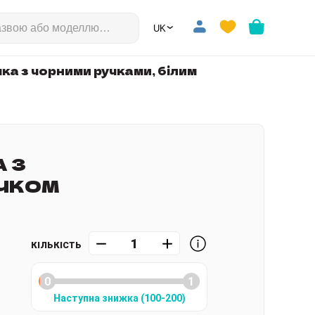
⌄
🇺🇦
ка з чорними ручками, білим
 З
ЕЧКОМ
КІЛЬКІСТЬ
Наступна знижка
(
100
-200
)