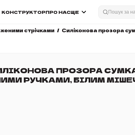
КОНСТРУКТОР
ПРО НАС
ЩЕ
вженими стрічками
Силіконова прозора сум
ИЛІКОНОВА ПРОЗОРА СУМКА
ИМИ РУЧКАМИ, БІЛИМ МІШ