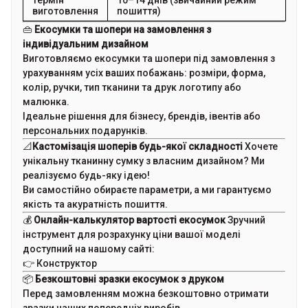
Термін
10–14 днів (звичайний режим
виготовлення
пошиття)
👜
Екосумки та шопери на замовлення з
індивідуальним дизайном
Виготовляємо екосумки та шопери під замовлення з
урахуванням усіх ваших побажань: розміри, форма,
колір, ручки, тип тканини та друк логотипу або
малюнка.
Ідеальне рішення для бізнесу, брендів, івентів або
персональних подарунків.
📐
Кастомізація шоперів будь-якої складності
Хочете
унікальну тканинну сумку з власним дизайном? Ми
реалізуємо будь-яку ідею!
Ви самостійно обираєте параметри, а ми гарантуємо
якість та акуратність пошиття.
💰
Онлайн-калькулятор вартості екосумок
Зручний
інструмент для розрахунку ціни вашої моделі
доступний на нашому сайті:
👉
Конструктор
📦
Безкоштовні зразки екосумок з друком
Перед замовленням можна безкоштовно отримати