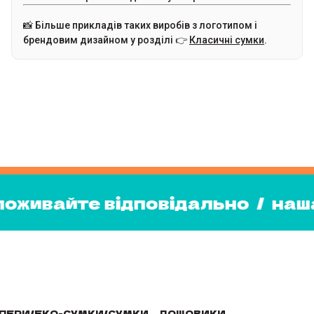
📸 Більше прикладів таких виробів з логотипом і
брендовим дизайном у розділі 👉
Класичні сумки
.
споживайте відповідально
/
на
споживайте відповідально
/
н
ПЕРИ/ЕКО-СУМКИ/СУМКИ
ДОЩОВИКИ