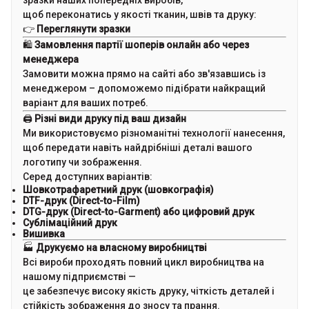
зразки наших попередніх виробів,
щоб переконатись у якості тканин, швів та друку:
👉
Переглянути зразки
🛍
Замовлення партії шоперів онлайн або через
менеджера
Замовити можна прямо на сайті або зв'язавшись із
менеджером – допоможемо підібрати найкращий
варіант для ваших потреб.
🖨
Різні види друку під ваш дизайн
Ми використовуємо різноманітні технології нанесення,
щоб передати навіть найдрібніші деталі вашого
логотипу чи зображення.
Серед доступних варіантів:
Шовкотрафаретний друк (шовкографія)
DTF-друк (Direct-to-Film)
DTG-друк (Direct-to-Garment) або цифровий друк
Сублімаційний друк
Вишивка
🏭
Друкуємо на власному виробництві
Всі вироби проходять повний цикл виробництва на
нашому підприємстві —
це забезпечує високу якість друку, чіткість деталей і
стійкість зображення до зносу та прання.