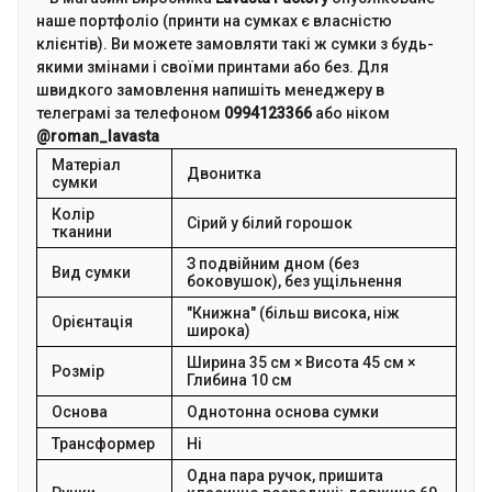
наше портфоліо (принти на сумках є власністю
клієнтів). Ви можете замовляти такі ж сумки з будь-
якими змінами і своїми принтами або без. Для
швидкого замовлення напишіть менеджеру в
телеграмі за телефоном
0994123366
або ніком
@roman_lavasta
Матеріал
Двонитка
сумки
Колір
Сірий у білий горошок
тканини
З подвійним дном (без
Вид сумки
боковушок), без ущільнення
"Книжна" (більш висока, ніж
Орієнтація
широка)
Ширина 35 см × Висота 45 см ×
Розмір
Глибина 10 см
Основа
Однотонна основа сумки
Трансформер
Ні
Одна пара ручок, пришита