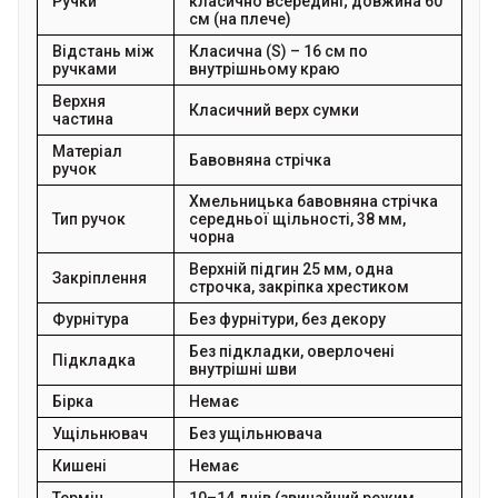
Ручки
класично всередині; довжина 60
см (на плече)
Відстань між
Класична (S) – 16 см по
ручками
внутрішньому краю
Верхня
Класичний верх сумки
частина
Матеріал
Бавовняна стрічка
ручок
Хмельницька бавовняна стрічка
Тип ручок
середньої щільності, 38 мм,
чорна
Верхній підгин 25 мм, одна
Закріплення
строчка, закріпка хрестиком
Фурнітура
Без фурнітури, без декору
Без підкладки, оверлочені
Підкладка
внутрішні шви
Бірка
Немає
Ущільнювач
Без ущільнювача
Кишені
Немає