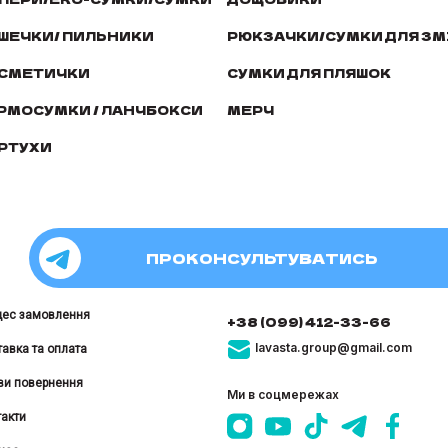
ШЕЧКИ/ ПИЛЬНИКИ
РЮКЗАЧКИ/СУМКИ ДЛЯ ЗМ
СМЕТИЧКИ
СУМКИ ДЛЯ ПЛЯШОК
РМОСУМКИ / ЛАНЧБОКСИ
МЕРЧ
РТУХИ
ПРОКОНСУЛЬТУВАТИСЬ
цес замовлення
+38 (099) 412-33-66
lavasta.group@gmail.com
авка та оплата
ви повернення
Ми в соцмережах
акти