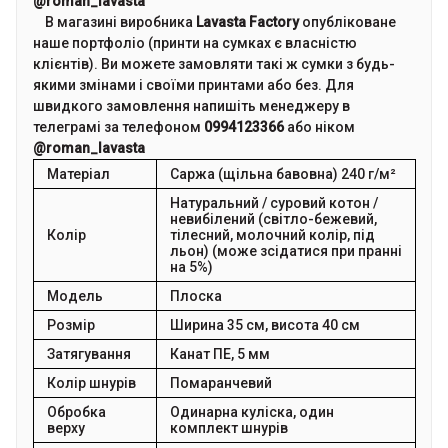
@roman_lavasta
В магазині виробника
Lavasta Factory
опубліковане
наше портфоліо (принти на сумках є власністю
клієнтів). Ви можете замовляти такі ж сумки з будь-
якими змінами і своїми принтами або без. Для
швидкого замовлення напишіть менеджеру в
телеграмі за телефоном
0994123366
або ніком
@roman_lavasta
Матеріал
Саржа (щільна бавовна) 240 г/м²
Натуральний / суровий котон /
невибілений (світло-бежевий,
Колір
тілесний, молочний колір, під
льон) (може зсідатися при пранні
на 5%)
Модель
Плоска
Розмір
Ширина 35 см, висота 40 см
Затягування
Канат ПЕ, 5 мм
Колір шнурів
Помаранчевий
Обробка
Одинарна куліска, один
верху
комплект шнурів