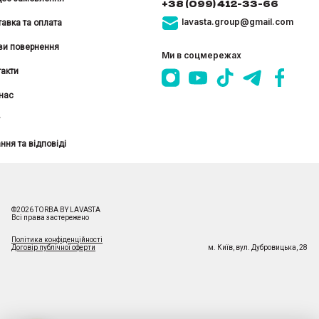
+38 (099) 412-33-66
lavasta.group@gmail.com
авка та оплата
ви повернення
Ми в соцмережах
акти
нас
ння та відповіді
©
2026
TORBA BY LAVASTA
Всі права застережено
Політика конфіденційності
Договір публічної оферти
м. Київ
,
вул. Дубровицька, 28