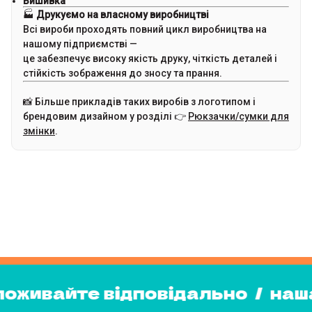
Вишивка
🏭
Друкуємо на власному виробництві
Всі вироби проходять повний цикл виробництва на
нашому підприємстві —
це забезпечує високу якість друку, чіткість деталей і
стійкість зображення до зносу та прання.
📸 Більше прикладів таких виробів з логотипом і
брендовим дизайном у розділі 👉
Рюкзачки/сумки для
змінки
.
споживайте відповідально
/
на
споживайте відповідально
/
н