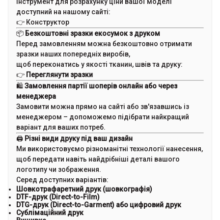
інструмент для розрахунку ціни вашої моделі
доступний на нашому сайті:
👉
Конструктор
📦
Безкоштовні зразки екосумок з друком
Перед замовленням можна безкоштовно отримати
зразки наших попередніх виробів,
щоб переконатись у якості тканин, швів та друку:
👉
Переглянути зразки
🛍
Замовлення партії шоперів онлайн або через
менеджера
Замовити можна прямо на сайті або зв'язавшись із
менеджером – допоможемо підібрати найкращий
варіант для ваших потреб.
🖨
Різні види друку під ваш дизайн
Ми використовуємо різноманітні технології нанесення,
щоб передати навіть найдрібніші деталі вашого
логотипу чи зображення.
Серед доступних варіантів:
Шовкотрафаретний друк (шовкографія)
DTF-друк (Direct-to-Film)
DTG-друк (Direct-to-Garment) або цифровий друк
Сублімаційний друк