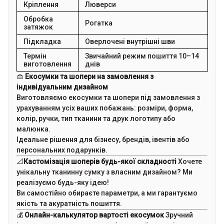
Кріплення
Люверси
Обробка
Рогатка
затяжок
Підкладка
Оверлочені внутрішні шви
Термін
Звичайний режим пошиття 10–14
виготовлення
днів
👜
Екосумки та шопери на замовлення з
індивідуальним дизайном
Виготовляємо екосумки та шопери під замовлення з
урахуванням усіх ваших побажань: розміри, форма,
колір, ручки, тип тканини та друк логотипу або
малюнка.
Ідеальне рішення для бізнесу, брендів, івентів або
персональних подарунків.
📐
Кастомізація шоперів будь-якої складності
Хочете
унікальну тканинну сумку з власним дизайном? Ми
реалізуємо будь-яку ідею!
Ви самостійно обираєте параметри, а ми гарантуємо
якість та акуратність пошиття.
💰
Онлайн-калькулятор вартості екосумок
Зручний