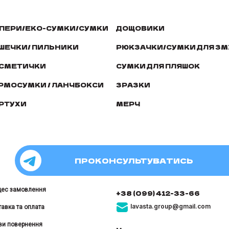
ПЕРИ/ЕКО-СУМКИ/СУМКИ
ДОЩОВИКИ
ШЕЧКИ/ ПИЛЬНИКИ
РЮКЗАЧКИ/СУМКИ ДЛЯ ЗМ
СМЕТИЧКИ
СУМКИ ДЛЯ ПЛЯШОК
РМОСУМКИ / ЛАНЧБОКСИ
ЗРАЗКИ
РТУХИ
МЕРЧ
ПРОКОНСУЛЬТУВАТИСЬ
цес замовлення
+38 (099) 412-33-66
lavasta.group@gmail.com
авка та оплата
ви повернення