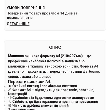
УМОВИ ПОВЕРНЕННЯ
Повернення товару протягом 14 днів за
домовленістю
ДЕТАЛЬНІШЕ
ОПИС
Машинна вишивка формату A4 (210×297 мм)
— це
професійне нанесення логотипів, написів або
малюнків на тканину з високою точністю. Формат A4
ідеально підходить для передньої частини футболки,
спини, рукава або шопера.
Переваги вишивки A4:
🧵
Охайний вигляд і преміальна естетика
📏
Формат A4
— підходить для логотипів, слоганів,
ілюстрацій
👕
Сумісність із будь-яким одягом чи аксесуарами
💧
Стійкість до багаторазового прання та прасування
🎯
Чіткість дрібних елементів і ліній
Застосування: