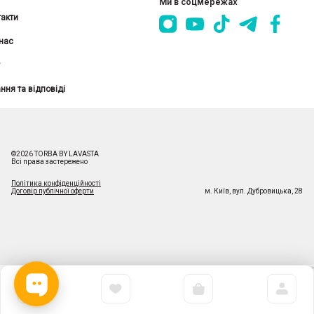
Ми в соцмережах
акти
нас
ння та відповіді
©
2026
TORBA BY LAVASTA
Всі права застережено
Політика конфіденційності
Договір публічної оферти
м. Київ
,
вул. Дубровицька, 28