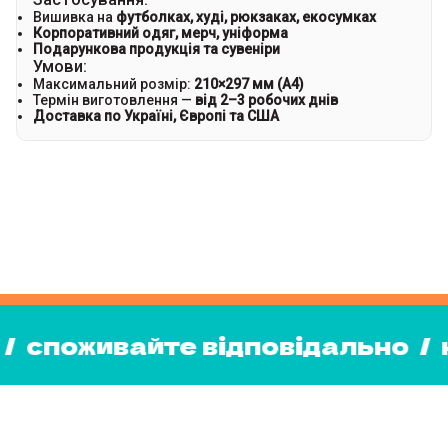
Вишивка на
футболках, худі, рюкзаках, екосумках
Корпоративний одяг, мерч, уніформа
Подарункова продукція та сувеніри
Умови:
Максимальний розмір:
210×297 мм (A4)
Термін виготовлення —
від 2–3 робочих днів
Доставка по Україні, Європі та США
оживайте відповідально
/
наша 
ія
/
споживайте відповідально