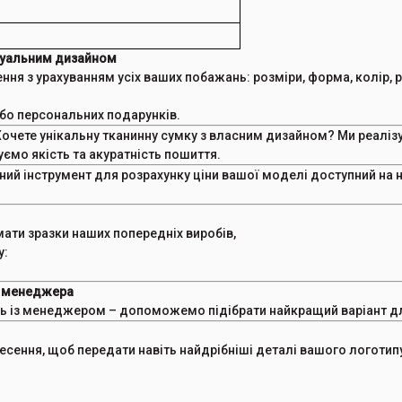
ідуальним дизайном
я з урахуванням усіх ваших побажань: розміри, форма, колір, ру
 або персональних подарунків.
очете унікальну тканинну сумку з власним дизайном? Ми реаліз
уємо якість та акуратність пошиття.
ний інструмент для розрахунку ціни вашої моделі доступний на 
ти зразки наших попередніх виробів,
у:
з менеджера
сь із менеджером – допоможемо підібрати найкращий варіант д
есення, щоб передати навіть найдрібніші деталі вашого логотип