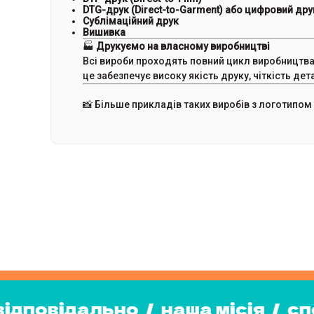
DTG-друк (Direct-to-Garment) або цифровий дру
Сублімаційний друк
Вишивка
🏭
Друкуємо на власному виробництві
Всі вироби проходять повний цикл виробництва
це забезпечує високу якість друку, чіткість дет
📸 Більше прикладів таких виробів з логотипом
місія
/
споживайте відповідал
йте відповідально
/
наша місія