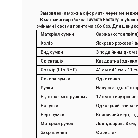
Замовлення можна оформити через менедж
В магазині виробника
Lavasta Factory
опубліко
змінами і своїми принтами або без. Для швид
Матеріал сумки
Саржа (котон твілл
Колір
Яскраво рожевий (
Вид сумки
З подвійним дном 
Орієнтація
Квадратна (однаков
Розмір (Ш х В х Г)
41 см х 41 см х 11 с
Основа сумки
Однотонна
Ручки
Напуск з однієї ст
Відстань між ручками
12 см по внутрішн
Напуски
Одинарний, звисаюч
Верх сумки
Класичний верх, пі
Матеріал ручок
Льон, ширина 3 см,
Закріплення
Є хрестик