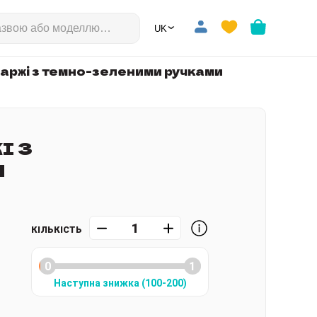
⌄
🇺🇦
аржі з темно-зеленими ручками
І З
И
КІЛЬКІСТЬ
Наступна знижка
(
100
-200
)