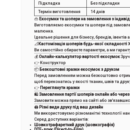
Підкладка
Без підкладки
Термін виготовлення
14 днів
👜
Екосумки та шопери на замовлення з індив
Виготовляємо екосумки та шопери під замовленн
малюнка.
Ідеальне рішення для бізнесу, брендів, івентів
📐
Кастомізація шоперів будь-якої складності
Х
Ви самостійно обираєте параметри, а ми гарант
💰
Онлайн-калькулятор вартості екосумок
Зруч
👉
Конструктор
📦
Безкоштовні зразки екосумок з друком
Перед замовленням можна безкоштовно отрима
щоб переконатись у якості тканин, швів та друк
👉
Переглянути зразки
🛍
Замовлення партії шоперів онлайн або чере
Замовити можна прямо на сайті або зв'язавши
🖨
Різні види друку під ваш дизайн
Ми використовуємо різноманітні технології нан
Серед доступних варіантів:
Шовкотрафаретний друк (шовкографія)
DTF-друк (Direct-to-Film)