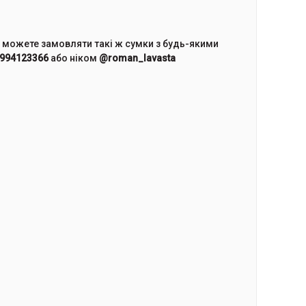
и можете замовляти такі ж сумки з будь-якими
994123366
або ніком
@roman_lavasta