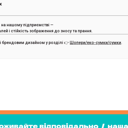
к
 на нашому підприємстві —
алей і стійкість зображення до зносу та прання.
 і брендовим дизайном у розділі 👉
Шопери/еко-сумки/сумки
.
ьно
/
наша місія
/
споживайте в
/
споживайте відповідально
/