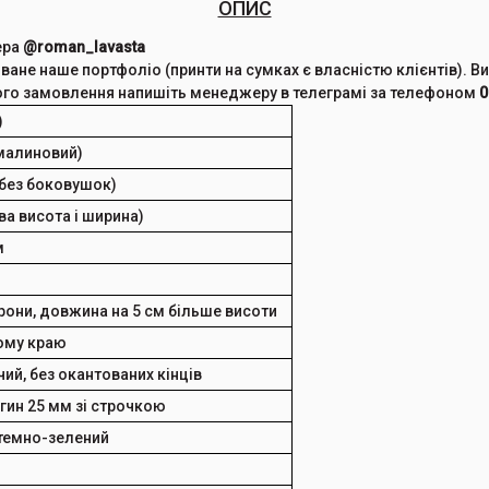
ОПИС
ера
@roman_lavasta
ване наше портфоліо (принти на сумках є власністю клієнтів). В
кого замовлення напишіть менеджеру в телеграмі за телефоном
0
)
малиновий)
(без боковушок)
а висота і ширина)
м
орони, довжина на 5 см більше висоти
ьому краю
ий, без окантованих кінців
дгин 25 мм зі строчкою
 темно-зелений